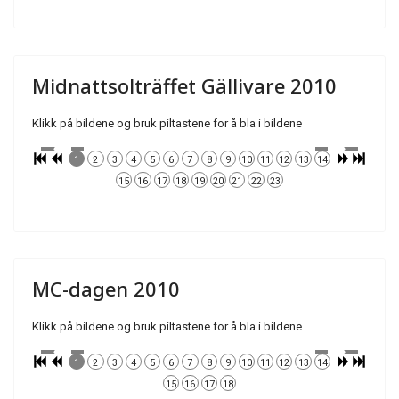
Midnattsolträffet Gällivare 2010
Klikk på bildene og bruk piltastene for å bla i bildene
1
2
3
4
5
6
7
8
9
10
11
12
13
14
15
16
17
18
19
20
21
22
23
MC-dagen 2010
Klikk på bildene og bruk piltastene for å bla i bildene
1
2
3
4
5
6
7
8
9
10
11
12
13
14
15
16
17
18