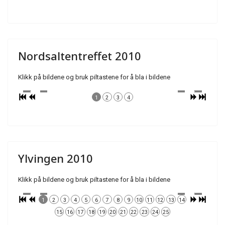
Nordsaltentreffet 2010
Klikk på bildene og bruk piltastene for å bla i bildene
1
2
3
4
Ylvingen 2010
Klikk på bildene og bruk piltastene for å bla i bildene
1
2
3
4
5
6
7
8
9
10
11
12
13
14
15
16
17
18
19
20
21
22
23
24
25